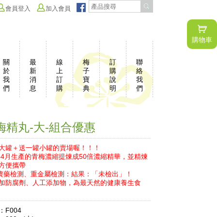
會員登入
加入會員
購物車
關
最
線
梅
訂
聯
於
新
上
子
購
絡
我
消
訂
寶
說
我
們
息
購
典
明
們
梅精丸-大-組合優惠
大罐＋送一罐小罐的賣場喔！！！
4年4月生產的青梅濃縮提煉成50倍濃縮精華，並精煉
方便攜帶
項農藥檢測、重金屬檢測：結果：「未檢出」！
加防腐劑、人工添加物，為最天然的健康養生食
F004