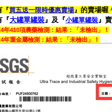
有
的賣場喔
『
買五送一限時優惠賣場
』
有『
大罐單罐裝
』及『
』賣
小罐單罐裝
024年410項農藥檢測：結果：「未檢出」！
024年重金屬檢測：結果：「未檢出」！