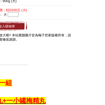
900g (大)
：$10200元 (大)
量：
大
放入購物車
放大喔!! 本站蜜餞圖片皆為梅子世家版權所有，請
製修改謝謝。
-------------------------
一組
精丸+一小罐梅精丸