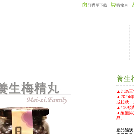
訂購單下載
購物車
養生
▲此為三
▲202
成粒狀，
▲410
▲絕無添
品。
產品編號：